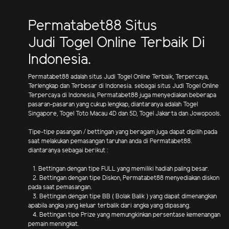
Permatabet88 Situs
Judi Togel Online Terbaik Di
Indonesia.
Permatabet88 adalah situs Judi Togel Online Terbaik, Terpercaya,
Terlengkap dan Terbesar di Indonesia. sebagai situs Judi Togel Online
Terpercaya di Indonesia, Permatabet88 juga menyediakan beberapa
pasaran-pasaran yang cukup lengkap, diantaranya adalah Togel
Singapore, Togel Toto Macau 4D dan 5D, Togel Jakarta dan Jowopools.
Tipe-tipe pasangan / bettingan yang beragam juga dapat dipilih pada
saat melakukan pemasangan taruhan anda di Permatabet88.
diantaranya sebagai berikut :
1. Bettingan dengan tipe FULL yang memiliki hadiah paling besar.
2. Bettingan dengan tipe Diskon, Permatabet88 menyediakan diskon
pada saat pemasangan.
3. Bettingan dengan tipe BB ( Bolak Balik ) yang dapat dimenangkan
apabila angka yang keluar terbalik dari angka yang dipasang.
4. Bettingan tipe Prize yang memungkinkan persentase kemenangan
pemain meningkat.