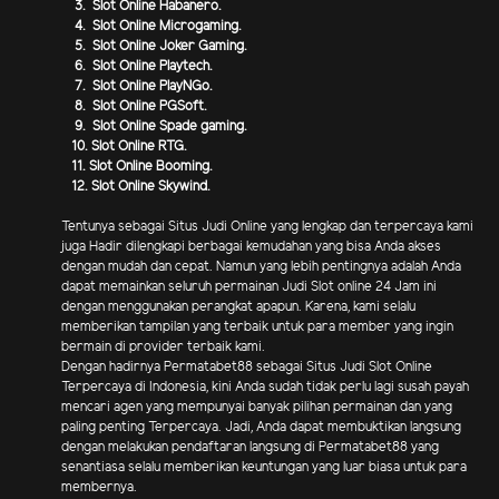
3. Slot Online Habanero.
4. Slot Online Microgaming.
5. Slot Online Joker Gaming.
6. Slot Online Playtech.
7. Slot Online PlayNGo.
8. Slot Online PGSoft.
9. Slot Online Spade gaming.
10. Slot Online RTG.
11. Slot Online Booming.
12. Slot Online Skywind.
Tentunya sebagai Situs Judi Online yang lengkap dan terpercaya kami
juga Hadir dilengkapi berbagai kemudahan yang bisa Anda akses
dengan mudah dan cepat. Namun yang lebih pentingnya adalah Anda
dapat memainkan seluruh permainan Judi Slot online 24 Jam ini
dengan menggunakan perangkat apapun. Karena, kami selalu
memberikan tampilan yang terbaik untuk para member yang ingin
bermain di provider terbaik kami.
Dengan hadirnya Permatabet88 sebagai Situs Judi Slot Online
Terpercaya di Indonesia, kini Anda sudah tidak perlu lagi susah payah
mencari agen yang mempunyai banyak pilihan permainan dan yang
paling penting Terpercaya. Jadi, Anda dapat membuktikan langsung
dengan melakukan pendaftaran langsung di Permatabet88 yang
senantiasa selalu memberikan keuntungan yang luar biasa untuk para
membernya.