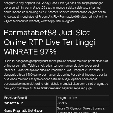
pragmatic play deposit via Gopay, Dana, Link Aja dan Ovo, tanpa potongan
bayaran admin. permatabet88 saat ini muncul selaku salah satu situs judi
online indonesia didukung oleh customer service handal online 24 jam serta
Anda dapat menghubungi Pragmatic Play Permatabet88 situs judi slot online
24jam terbaru via livechat, WhatsApp, dan Telegram.
Permatabet88 Judi Slot
Online RTP Live Tertinggi
WINRATE 97%
Dikala ini sangatlah gampang buat menciptakan dan memainkan permainan slot
online pragmatic. Telah banyak ada situs permainan slot bertebaran di
Internet. Salah satunya merupakan Pragmatic Slot. Pragmatic Slot muncul
dengan lebih dari 100 game permainan slot online terbaik di Indonesia serta
bisa Anda mainkan lumayan dengan satu akun saja. Apalagi Anda dapat
berupaya bermain slot online lebih dahulu memakai akun demo slot pragmatic
play yang nyatanya itu free tidak dikenakan bayaran sepeser juga.
Provider Favorit
Pragmatic Play
Win Rate RTP
97,59%
Gates Of Olympus, Sweet Bonanza,
Game Pragmatic Slot Gacor