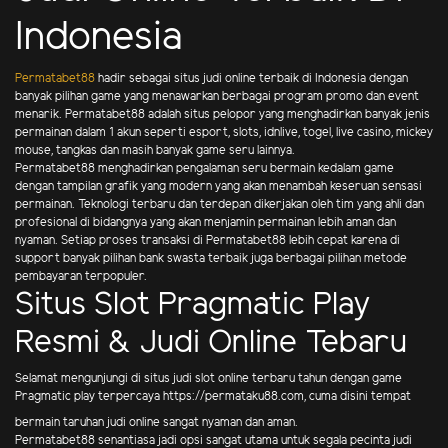
Indonesia
Permatabet88
hadir sebagai situs judi online terbaik di Indonesia dengan
banyak pilihan game yang menawarkan berbagai program promo dan event
menarik. Permatabet88 adalah situs pelopor yang menghadirkan banyak jenis
permainan dalam 1 akun seperti esport, slots, idnlive, togel, live casino, mickey
mouse, tangkas dan masih banyak game seru lainnya.
Permatabet88 menghadirkan pengalaman seru bermain kedalam game
dengan tampilan grafik yang modern yang akan menambah keseruan sensasi
permainan. Teknologi terbaru dan terdepan dikerjakan oleh tim yang ahli dan
profesional di bidangnya yang akan menjamin permainan lebih aman dan
nyaman. Setiap proses transaksi di Permatabet88 lebih cepat karena di
support banyak pilihan bank swasta terbaik juga berbagai pilihan metode
pembayaran terpopuler.
Situs Slot Pragmatic Play
Resmi & Judi Online Tebaru
Selamat mengunjungi di situs judi slot online terbaru tahun dengan game
Pragmatic play terpercaya
https://permataku88.com
, cuma disini tempat
bermain taruhan judi online sangat nyaman dan aman.
Permatabet88 senantiasa jadi opsi sangat utama untuk segala pecinta judi