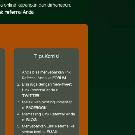
ra online kapanpun dan dimanapun.
nk referral Anda
.
Tips Komisi
1.
Anda bisa menyebarkan link
Referral Anda ke
FORUM
2.
Bisa juga dengan men-tweet
Link Referral Anda di
TWITTER
3.
Melakukan posting komentar
di
FACEBOOK
4.
Memasang Link Referral Anda
di
BLOG
5.
Menyebarkan Link Referral ke
semua kontak
EMAIL