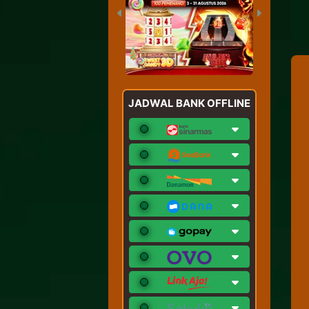
JADWAL BANK OFFLINE