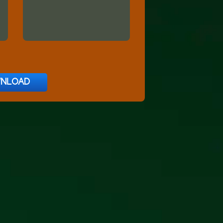
NLOAD