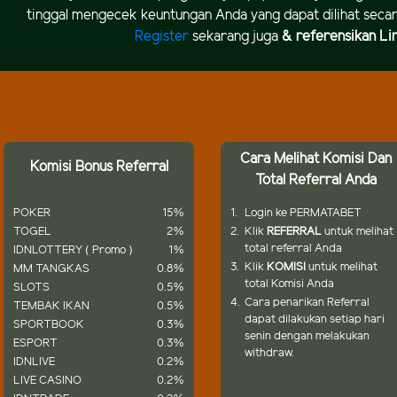
tinggal mengecek keuntungan Anda yang dapat dilihat seca
Register
sekarang juga
& referensikan Li
Cara Melihat Komisi Dan
Komisi Bonus Referral
Total Referral Anda
POKER
15%
1.
Login ke PERMATABET
TOGEL
2%
2.
Klik
REFERRAL
untuk melihat
total referral Anda
IDNLOTTERY ( Promo )
1%
3.
Klik
KOMISI
untuk melihat
MM TANGKAS
0.8%
total Komisi Anda
SLOTS
0.5%
4.
Cara penarikan Referral
TEMBAK IKAN
0.5%
dapat dilakukan setiap hari
SPORTBOOK
0.3%
senin dengan melakukan
ESPORT
0.3%
withdraw.
IDNLIVE
0.2%
LIVE CASINO
0.2%