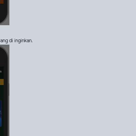
ang di inginkan.