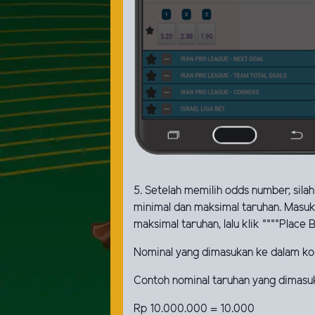
5. Setelah memilih odds number, silah
minimal dan maksimal taruhan. Masuk
maksimal taruhan, lalu klik """"Place
Nominal yang dimasukan ke dalam kolo
Contoh nominal taruhan yang dimasuk
Rp 10.000.000 = 10.000